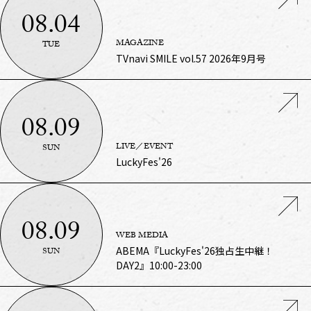
08.04
MAGAZINE
TUE
TVnavi SMILE vol.57 2026年9月号
08.09
LIVE／EVENT
SUN
LuckyFes'26
08.09
WEB MEDIA
ABEMA『LuckyFes'26独占生中継！
SUN
DAY2』10:00-23:00