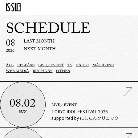
SCHEDULE
08
LAST MONTH
NEXT MONTH
2026
ALL
RELEASE
LIVE／EVENT
TV
RADIO
MAGAZINE
WEB MEDIA
BIRTHDAY
OTHER
08.02
LIVE／EVENT
TOKYO IDOL FESTIVAL 2026
SUN
supported by にしたんクリニック