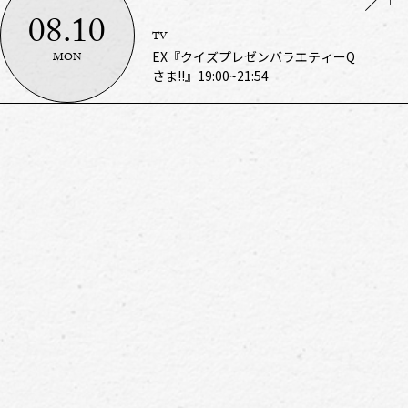
08.10
TV
EX『クイズプレゼンバラエティーQ
MON
さま!!』19:00~21:54
深夜27:00-28:30
トニッポン0（ZERO）』8/10（月）
TUE
ニッポン放送『IS:SUEのオールナイ
08.11
RADIO
by TOKYO GIRLS COLLECTION
SUN
SBI証券 presents TGC 松山 2026
08.16
LIVE／EVENT
SBI MUSIC CIRCUS OSAKA