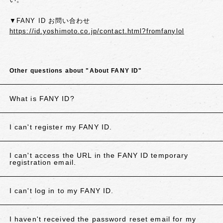
▼FANY ID お問い合わせ
https://id.yoshimoto.co.jp/contact.html?fromfanylol
Other questions about "About FANY ID"
What is FANY ID?
I can't register my FANY ID.
I can't access the URL in the FANY ID temporary
registration email.
I can't log in to my FANY ID.
I haven't received the password reset email for my