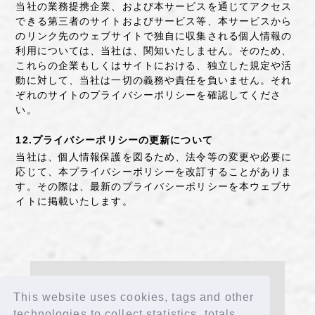
当社の業務提携企業、および本サービスを通じてアクセス
できる第三者のサイトおよびサービス等、本サービスから
のリンク先のウェブサイトで独自に収集される個人情報の
利用については、当社は、関知いたしません。そのため、
これらの企業もしくはサイトにおける、独立した規定や活
動に対して、当社は一切の義務や責任を負いません。それ
ぞれのサイトのプライバシーポリシーを確認してくださ
い。
12.プライバシーポリシーの更新について
当社は、個人情報保護を図るため、法令等の変更や必要に
応じて、本プライバシーポリシーを改訂することがありま
す。その際は、最新のプライバシーポリシーを本ウェブサ
イトに掲載いたします。
*This website uses technologies such as cookies and
tags.
This website uses cookies, tags and other
If you see the privacy policy page, please click here to
agree.
technologies to collect statistics, totals