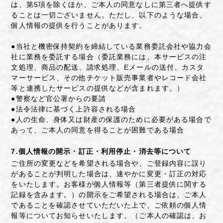
は、第5項を除くほか、ご本人の同意なしに第三者へ提供す
ることは一切ございません。ただし、以下のような場合、
個人情報の提供を行うことがあります。
●当社と機密保持契約を締結している業務委託会社や協力会
社に業務を委託する場合（委託業務には、本サービスの注
文処理、商品の配送、請求処理、Eメールの送付、カスタ
マーサービス、その他チケット販売事業者やレコード会社
等と連携したサービスの提供などが含まれます。）
●警察など官公署からの要請
●法令法律に基づく上許容される場合
●人の生命、身体又は財産の保護のために必要がある場合で
あって、ご本人の同意を得ることが困難である場合
7.個人情報の開示・訂正・利用停止・消去等について
ご住所の変更などを希望される場合や、ご登録内容に誤り
があることが判明した場合は、速やかに変更・訂正の対応
をいたします。お客様が個人情報等（第三者提供に関する
記録を含みます。）の開示をご希望される場合は、ご本人
であることを確認させていただいた上で、ご依頼の個人情
報等についてお知らせいたします。（ご本人の確認は、お