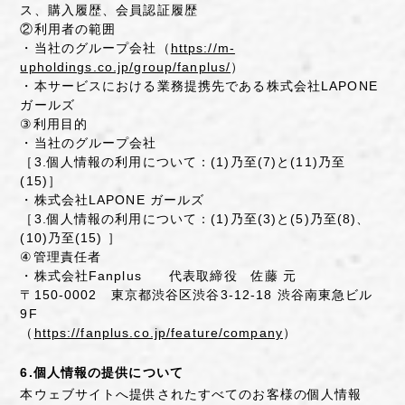
ス、購入履歴、会員認証履歴
②利用者の範囲
・当社のグループ会社（
https://m-
upholdings.co.jp/group/fanplus/
）
・本サービスにおける業務提携先である株式会社LAPONE
ガールズ
③利用目的
・当社のグループ会社
［3.個人情報の利用について：(1)乃至(7)と(11)乃至
(15)］
・株式会社LAPONE ガールズ
［3.個人情報の利用について：(1)乃至(3)と(5)乃至(8)、
(10)乃至(15) ］
④管理責任者
・株式会社Fanplus 代表取締役 佐藤 元
〒150-0002 東京都渋谷区渋谷3-12-18 渋谷南東急ビル
9F
（
https://fanplus.co.jp/feature/company
）
6.個人情報の提供について
本ウェブサイトへ提供されたすべてのお客様の個人情報