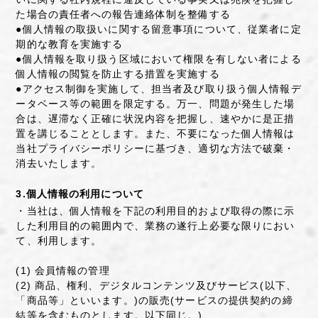
た場合の責任者への報告連絡体制を整備する
●個人情報の取扱いに関する留意事項について、従業者に定
期的な教育を実施する
●個人情報を取り扱う区域において権限を有しない者による
個人情報の閲覧を防止する措置を実施する
●アクセス制御を実施して、担当者及び取り扱う個人情報デ
ータベース等の範囲を限定する。万一、問題が発生した場
合は、遅滞なく正確に状況内容を把握し、速やかに是正措
置を講じることとします。また、不要になった個人情報は
当社プライバシーポリシーに基づき、適切な方法で破棄・
消去いたします。
3.個人情報の利用について
・当社は、個人情報を下記の利用目的および取得の際に示
した利用目的の範囲内で、業務の遂行上必要な限りにおい
て、利用します。
(1) 会員情報の管理
(2) 商品、権利、デジタルコンテンツ及びサービス(以下、
「商品等」といいます。)の販売(サービスの提供契約の締
結等を含むものとします。以下同じ。)