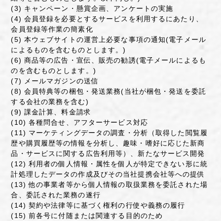
(3) キャンペーン・懸賞企画、アンケートの実施
(4) 会員登録を必要とするサービスを利用するにあたり、
会員登録等作業の簡素化
(5) 本ウェブサイトの運営上必要な事項の通知(電子メール
によるものを含むものとします。)
(6) 商品等の広告・宣伝、販売の勧誘(電子メールによるも
のを含むものとします。)
(7) メールマガジンの送信
(8) 会員特典等の梱包・発送業務(当社が梱包・発送を委託
する会社の業務を含む)
(9) 課金計算、料金請求
(10) 各種問合せ、アフターサービス対応
(11) マーケティングデータの調査・分析（取得した閲覧履
歴や購買履歴等の情報を分析し、趣味・嗜好に応じた新商
品・サービスに関する広告利用等）、新たなサービス開発
(12) 利用者の個人情報・属性を個人が特定できない形に統
計処理したデータの作成及びその当社提携会社等への提供
(13) 他の事業者等から個人情報の取扱業務を委託された場
合、委託された業務の遂行
(14) 契約や法律等に基づく権利の行使や義務の履行
(15) 前各号に付随または関連する目的のため