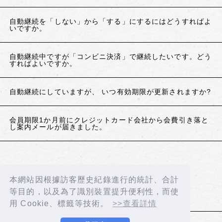
自動継続を「しない」から「する」にするにはどうすればよ
いですか。
自動継続中ですが「コンビニ決済」で継続したいです。どう
すればよいですか。
自動継続にしていますが、 いつ有効期限が更新されますか?
会員期限1か月前にクレジットカード会社から会費引き落と
し案内メールが届きました。
If the above does not resolve your issue, please
contact us using the details below.
本網站因根據訪客歷史紀錄進行的統計、合計
Contact Us
等目的，以及為了識別裝置提升便利性，而使
用 Cookie、標籤等技術。
>>查看詳情
BACK