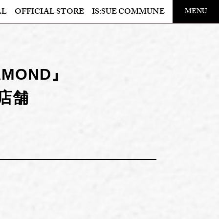
LL
OFFICIAL STORE
IS:SUE COMMUNE
MENU
OFFICIAL STORE
LAPONE STORE
IAMOND』
店舗