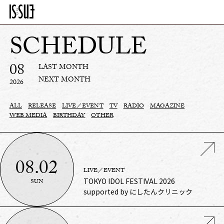
SCHEDULE
08
LAST MONTH
NEXT MONTH
2026
ALL
RELEASE
LIVE／EVENT
TV
RADIO
MAGAZINE
WEB MEDIA
BIRTHDAY
OTHER
08.02
LIVE／EVENT
TOKYO IDOL FESTIVAL 2026
SUN
supported by にしたんクリニック