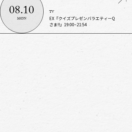
08.10
TV
EX『クイズプレゼンバラエティーQ
MON
さま!!』19:00~21:54
深夜27:00-28:30
トニッポン0（ZERO）』8/10（月）
TUE
ニッポン放送『IS:SUEのオールナイ
08.11
RADIO
by TOKYO GIRLS COLLECTION
SUN
SBI証券 presents TGC 松山 2026
08.16
LIVE／EVENT
SBI MUSIC CIRCUS OSAKA