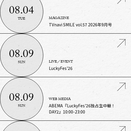
08.04
MAGAZINE
TUE
TVnavi SMILE vol.57 2026年9月号
08.09
LIVE／EVENT
SUN
LuckyFes'26
08.09
WEB MEDIA
ABEMA『LuckyFes'26独占生中継！
SUN
DAY2』10:00-23:00