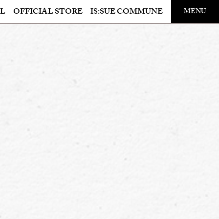
​ ​
L
OFFICIAL STORE
IS:SUE COMMUNE
MENU
OFFICIAL STORE
LAPONE STORE