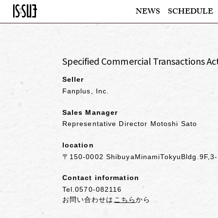
NEWS
SCHEDULE
Specified Commercial Transactions Ac
Seller
Fanplus, Inc.
Sales Manager
Representative Director Motoshi Sato
location
〒150-0002 ShibuyaMinamiTokyuBldg.9F,3-
Contact information
Tel.0570-082116
お問い合わせは
こちら
から