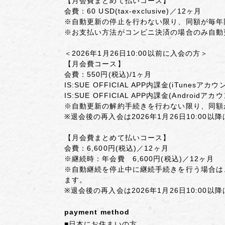
【月会費まとめて払いコース】
会費：60 USD(tax-exclusive)／12ヶ月
※自動更新の停止を行わない限り、同額が毎年
※お支払い方法がコンビニ決済の場合のみ自動
＜2026年1月26日10:00以前に入会の方＞
【月会費コース】
会費：550円(税込)/1ヶ月
IS:SUE OFFICIAL APP内課金(iTunes
IS:SUE OFFICIAL APP内課金(Androi
※自動更新の解約手続きを行わない限り、同額
※退会後の再入会は2026年1月26日10:00
【月会費まとめて払いコース】
会費：6,600円(税込)／12ヶ月
※継続時：年会費 6,600円(税込)／12ヶ月
※自動継続を停止中に継続手続きを行う場合は、2
ます。
※退会後の再入会は2026年1月26日10:00
payment method
■日本にお住まいの方