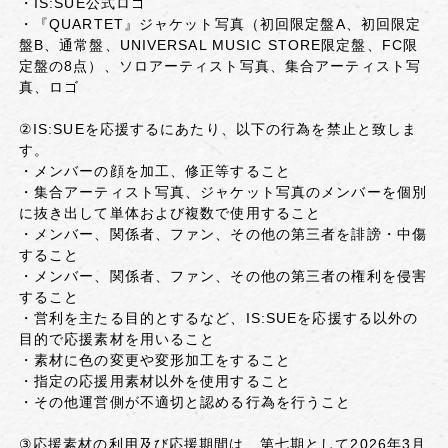
・IS:SUE公式ロゴ
・『QUARTET』ジャケット写真（初回限定盤A、初回限定
盤B、通常盤、UNIVERSAL MUSIC STORE限定盤、FC限
定盤の8点）、ソロアーティスト写真、集合アーティスト写
真、ロゴ
②IS:SUEを応援するにあたり、以下の行為を禁止と致しま
す。
・メンバーの顔を加工、修正等すること
・集合アーティスト写真、ジャケット写真のメンバーを個別
に抜き出して単体および複数で使用すること
・メンバー、関係者、ファン、その他の第三者を誹謗・中傷
すること
・メンバー、関係者、ファン、その他の第三者の権利を侵害
すること
・営利を主たる目的とするなど、IS:SUEを応援する以外の
目的で応援素材を用いること
・素材に色の変更や変形加工をすること
・指定の応援用素材以外を使用すること
・その他運営側が不適切と認める行為を行うこと
③応援素材の利用及び応援期間は、第七期として2026年3月