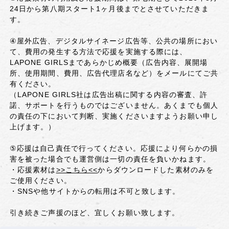
24日から第八期スタート1ヶ月後までとさせていただきま
す。
④屋外広告、デジタルサイネージ広告等、公共の場所におい
て、費用の発生する方法で応援を実施する際には、
LAPONE GIRLSまであらかじめ概要（広告内容、展開場
所、使用期間、費用、広告代理店名など）をメールにてご共
有ください。
（LAPONE GIRLS社は広告出稿に関する内容の審査、許
諾、サポートを行うものではございません。あくまでも個人
の責任の下において判断、実施くださいますようお願い申し
上げます。）
⑤応援は自己責任で行ってください。応援により何らかの損
害を被った場合でも運営側は一切の責任を負いかねます。
・応援素材は
>>こちら<<
からダウンロードした素材のみを
ご使用ください。
・SNSや他サイトからの転用は不可と致します。
引き続きご声援のほど、宜しくお願い致します。